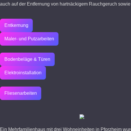
auch auf der Entfernung von hartnäckigem Rauchgeruch sowie d
Entkernung
Maler- und Putzarbeiten
Bodenbeläge & Türen
Elektroinstallation
Fliesenarbeiten
Sanierung eines Mehrfamilienhauses in Pforzheim
Ein
Mehrfamilienhaus mit drei
Wohneinheiten in Pforzheim wur